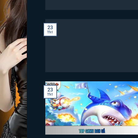
23
Th1
23
Th1