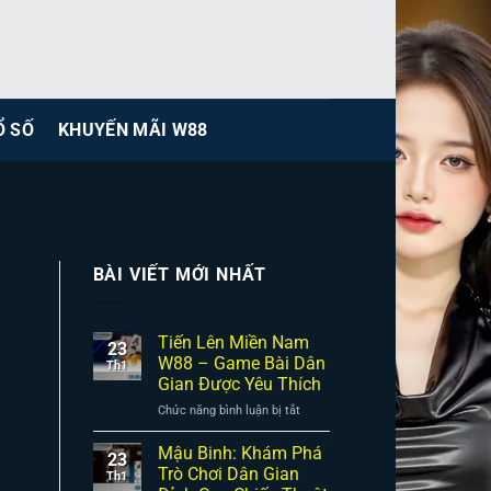
Ổ SỐ
KHUYẾN MÃI W88
BÀI VIẾT MỚI NHẤT
Tiến Lên Miền Nam
23
W88 – Game Bài Dân
Th1
Gian Được Yêu Thích
Chức năng bình luận bị tắt
ở
Tiến
Lên
Mậu Binh: Khám Phá
23
Miền
Trò Chơi Dân Gian
Th1
Nam