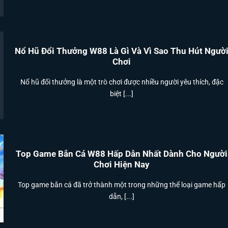
Nổ Hũ Đổi Thưởng W88 Là Gì Và Vì Sao Thu Hút Ngườ
Chơi
Nổ hũ đổi thưởng là một trò chơi được nhiều người yêu thích, đặc
biệt [...]
Top Game Bắn Cá W88 Hấp Dẫn Nhất Dành Cho Người
Chơi Hiện Nay
Top game bắn cá đã trở thành một trong những thể loại game hấp
dẫn, [...]