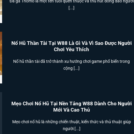
Đá gà Thomo là một tên tuổi quen thuộc và thu hút đông đảo người
[...]
Nổ Hũ Thần Tài Tại W88 Là Gì Và Vì Sao Được Người
Chơi Yêu Thích
Nổ hũ thần tài đã trở thành xu hướng chơi game phổ biến trong
cộng [...]
Mẹo Chơi Nổ Hũ Tại Nền Tảng W88 Dành Cho Người
Mới Và Cao Thủ
Mẹo chơi nổ hũ là những chiến thuật, kiến thức và thủ thuật giúp
người [...]