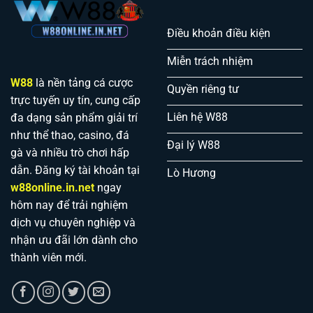
Toàn
Hành
Diện
Cho
Điều khoản điều kiện
Người
Yêu
Miễn trách nhiệm
Thích
Đá
W88
là nền tảng cá cược
Quyền riêng tư
Gà
trực tuyến uy tín, cung cấp
Liên hệ W88
đa dạng sản phẩm giải trí
như thể thao, casino, đá
Đại lý W88
gà và nhiều trò chơi hấp
dẫn. Đăng ký tài khoản tại
Lò Hương
w88online.in.net
ngay
hôm nay để trải nghiệm
dịch vụ chuyên nghiệp và
nhận ưu đãi lớn dành cho
thành viên mới.