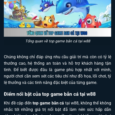
Tổng quan về top game bắn cá tại w88
Chúng không chỉ đáp ứng nhu cầu giải trí mà còn có tỷ lệ
thưởng cao, hệ thống an toàn và hỗ trợ khách hàng tận
tình. Để biết được đâu là game phù hợp nhất với mình,
người chơi cần xem xét các tiêu chí như đồ họa, lối chơi, tỷ
lệ thưởng và các tính năng đặc biệt của từng game.
Điểm nổi bật của top game bắn cá tại w88
Khi đề cập đến
top game bắn cá
tại w88, không thể không
nhắc tới những giá trị nổi bật đã làm nên sức hấp dẫn