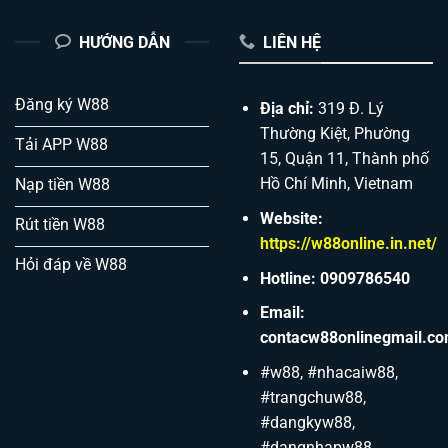
HƯỚNG DẪN
LIÊN HỆ
Đăng ký W88
Địa chỉ:
319 Đ. Lý
Thường Kiệt, Phường
Tải APP W88
15, Quận 11, Thành phố
Hồ Chí Minh, Vietnam
Nạp tiền W88
Website:
Rút tiền W88
https://w88online.in.net/
Hỏi đáp về W88
Hotline: 0909786540
Email:
contacw88onlinegmail.c
#w88, #nhacaiw88,
#trangchuw88,
#dangkyw88,
#dangnhapw88,