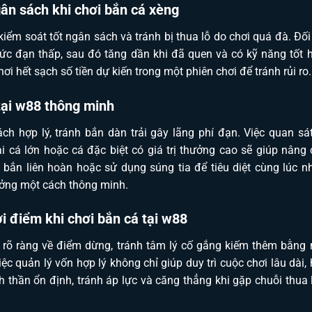
ân sách khi chơi bắn cá xèng
ểm soát tốt ngân sách và tránh bị thua lỗ do chơi quá đà. Đối
ức đạn thấp, sau đó tăng dần khi đã quen và có kỹ năng tốt 
i hết sạch số tiền dự kiến trong một phiên chơi để tránh rủi ro.
tại w88 thông minh
h hợp lý, tránh bắn dàn trải gây lãng phí đạn. Việc quan sá
i cá lớn hoặc cá đặc biệt có giá trị thưởng cao sẽ giúp nâng
bắn liên hoàn hoặc sử dụng súng tia để tiêu diệt cùng lúc n
ưởng một cách thông minh.
i điểm khi chơi bắn cá tại w88
c rõ ràng về điểm dừng, tránh tâm lý cố gắng kiếm thêm bằng
ệc quản lý vốn hợp lý không chỉ giúp duy trì cuộc chơi lâu dài,
 thần ổn định, tránh áp lực và căng thẳng khi gặp chuỗi thua 