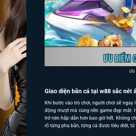
Ưu 
Giao diện bắn cá tại w88 sắc nét
Khi bước vào trò chơi, người chơi sẽ ngay 
động mượt mà cùng nền game đẹp mắt. Hệ
trở nên hấp dẫn hơn bao giờ hết. Không c
rõ từng pha bắn, từng cá được tiêu diệt, t