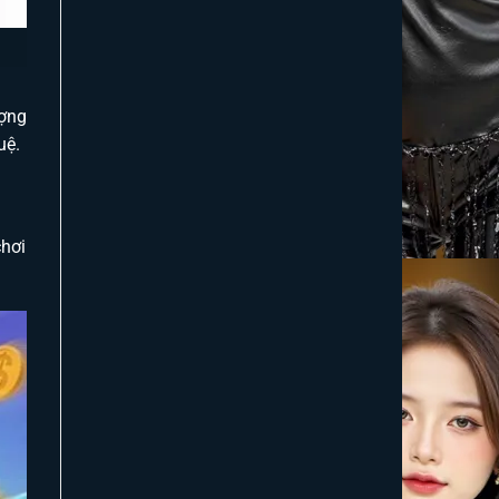
ượng
uệ.
chơi