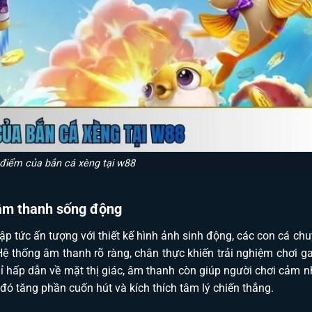
điểm của bắn cá xèng tại w88
 âm thanh sống động
lập tức ấn tượng với thiết kế hình ảnh sinh động, các con cá ch
 thống âm thanh rõ ràng, chân thực khiến trải nghiệm chơi 
hỉ hấp dẫn về mặt thị giác, âm thanh còn giúp người chơi cảm 
ừ đó tăng phần cuốn hút và kích thích tâm lý chiến thắng.