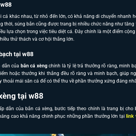
i w88
i cá khác nhau, từ nhỏ đến lớn, có khả năng di chuyển nhanh 
g thời, súng bắn cũng được trang bị nhiều chức năng như tăng 
ều lựa chọn trong việc tiêu diệt cá. Đây chính là một điểm cộng
hiều thử thách và cơ hội thắng lớn.
 bạch tại w88
p dẫn của
bắn cá xèng
chính là tỷ lệ trả thưởng rõ ràng, minh b
iểm hoặc thưởng khi thắng đều rõ ràng và minh bạch, giúp n
y thoải mái săn cá để có thể thu về phần thưởng xứng đáng nhấ
xèng tại w88
 dẫn của bắn cá xèng, bước tiếp theo chính là trang bị cho
ó nâng cao khả năng chinh phục những phần thưởng lớn tại
link